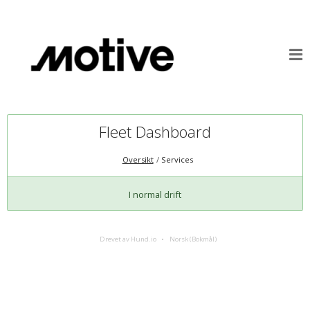
Fleet Dashboard
Oversikt
Services
I normal drift
Drevet av Hund.io
Norsk (Bokmål)