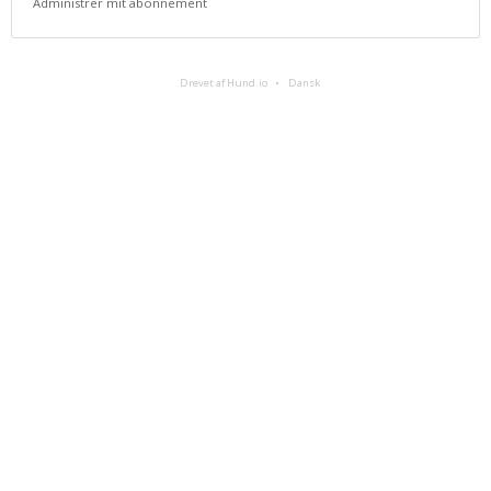
Administrer mit abonnement
Drevet af Hund.io
Dansk