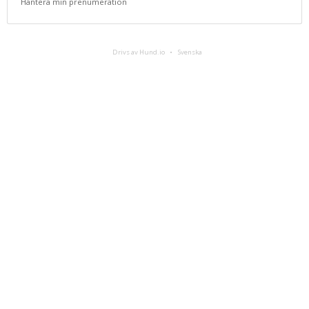
Hantera min prenumeration
Drivs av Hund.io
Svenska