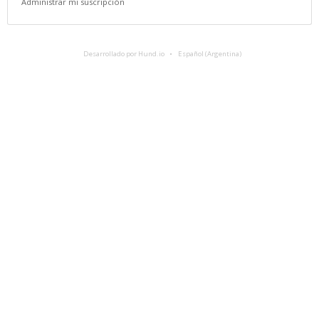
Administrar mi suscripción
Desarrollado por Hund.io
Español (Argentina)